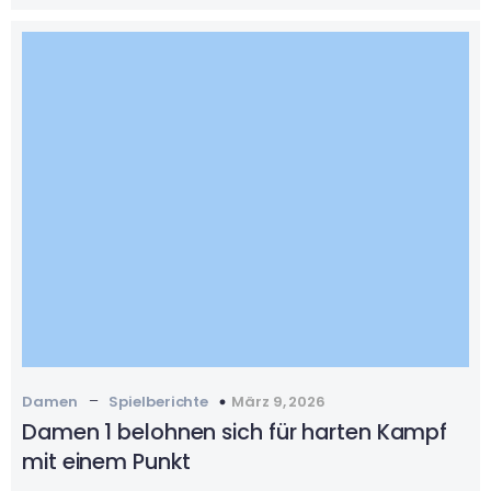
–
März 9, 2026
Damen
Spielberichte
Damen 1 belohnen sich für harten Kampf
mit einem Punkt