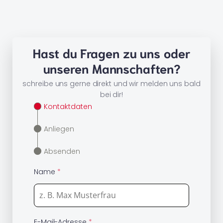
Hast du Fragen zu uns oder
unseren Mannschaften?
schreibe uns gerne direkt und wir melden uns bald
bei dir!
Kontaktdaten
Anliegen
Absenden
Name
*
E-Mail-Adresse
*