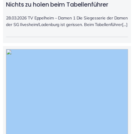
Nichts zu holen beim Tabellenführer
28.03.2026 TV Eppelheim – Damen 1 Die Siegesserie der Damen
der SG Ilvesheim/Ladenburg ist gerissen. Beim Tabellenführer[…]