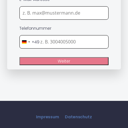
Telefonnummer
+49
G
e
r
Weiter
m
a
n
y
+
4
9
Impressum
Datenschutz