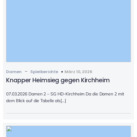
–
März 10, 2026
Damen
Spielberichte
Knapper Heimsieg gegen Kirchheim
07.03.2026 Damen 2 – SG HD-Kirchheim Da die Damen 2 mit
dem Blick auf die Tabelle als[…]