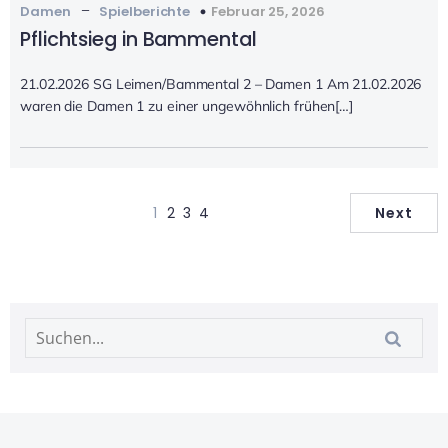
–
Februar 25, 2026
Damen
Spielberichte
Pflichtsieg in Bammental
21.02.2026 SG Leimen/Bammental 2 – Damen 1 Am 21.02.2026
waren die Damen 1 zu einer ungewöhnlich frühen[…]
1
2
3
4
Next