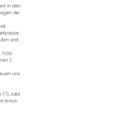
rt in den
 gegen die
eit
zeitpause
rufen und
 Trotz
amen 2
freuen uns
(7), Julia
ike Kraus