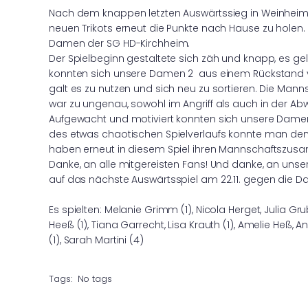
Nach dem knappen letzten Auswärtssieg in Weinheim
neuen Trikots erneut die Punkte nach Hause zu holen. 
Damen der SG HD-Kirchheim.
Der Spielbeginn gestaltete sich zäh und knapp, es ge
konnten sich unsere Damen 2 aus einem Rückstand vo
galt es zu nutzen und sich neu zu sortieren. Die Manns
war zu ungenau, sowohl im Angriff als auch in der Ab
Aufgewacht und motiviert konnten sich unsere Damen 2
des etwas chaotischen Spielverlaufs konnte man den
haben erneut in diesem Spiel ihren Mannschaftszu
Danke, an alle mitgereisten Fans! Und danke, an unse
auf das nächste Auswärtsspiel am 22.11. gegen die
Es spielten: Melanie Grimm (1), Nicola Herget, Julia Gr
Heeß (1), Tiana Garrecht, Lisa Krauth (1), Amelie Heß, A
(1), Sarah Martini (4)
Tags:
No tags