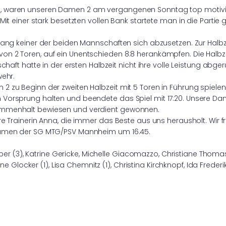
, waren unseren Damen 2 am vergangenen Sonntag top motivie
Mit einer stark besetzten vollen Bank startete man in die Partie
lang keiner der beiden Mannschaften sich abzusetzen. Zur Halbz
n 2 Toren, auf ein Unentschieden 8:8 herankämpfen. Die Halb
chaft hatte in der ersten Halbzeit nicht ihre volle Leistung abge
wehr.
 zu Beginn der zweiten Halbzeit mit 5 Toren in Führung spielen.
 Vorsprung halten und beendete das Spiel mit 17:20. Unsere D
sammenhalt bewiesen und verdient gewonnen.
re Trainerin Anna, die immer das Beste aus uns herausholt. Wir 
 Damen der SG MTG/PSV Mannheim um 16.45.
uber (3), Katrine Gericke, Michelle Giacomazzo, Christiane Thomas 
nne Glocker (1), Lisa Chemnitz (1), Christina Kirchknopf, Ida Freder