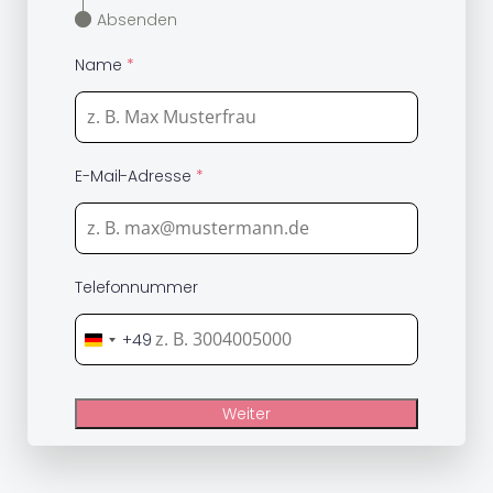
Absenden
Name
*
E-Mail-Adresse
*
Telefonnummer
+49
G
e
r
Weiter
m
a
n
y